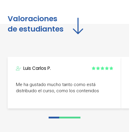
Valoraciones
de estudiantes
Luis Carlos P.
Me ha gustado mucho tanto como está
E
distribuido el curso, como los contenidos
c
0
1
2
3
4
5
6