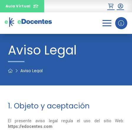
Aula Virtual
0
1
2
Aviso Legal
¿Necesitas más información
sobre un curso?
Aviso Legal
1. Objeto y aceptación
El presente aviso legal regula el uso del sitio Web:
https://edocentes.com