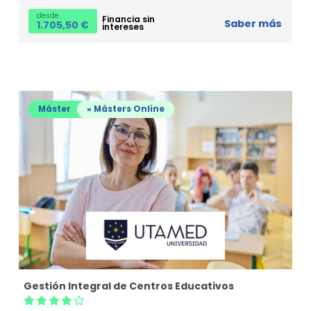
desde
Financia sin
Saber más
1.705,50
€
intereses
Máster
» Másters Online
Gestión Integral de Centros Educativos