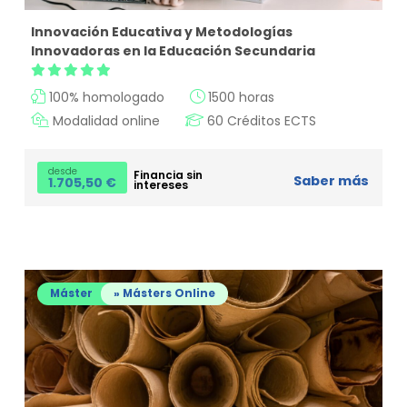
Innovación Educativa y Metodologías
Innovadoras en la Educación Secundaria
100% homologado
1500 horas
Modalidad online
60 Créditos ECTS
desde
Financia sin
Saber más
1.705,50
€
intereses
Máster
» Másters Online