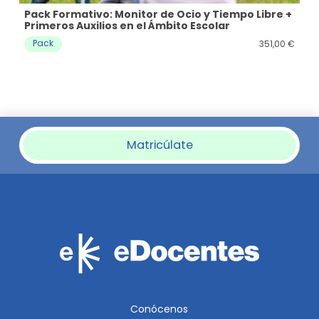
ón
Pack Formativo: Monitor de Ocio y Tiempo Libre +
Pa
Primeros Auxilios en el Ámbito Escolar
In
40
€
Pack
P
351,00
€
Matricúlate
Conócenos