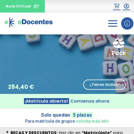
Aula Virtual
0
1
2
Pack
¿Tienes dudas?
284,40
€
¿Necesitas más información
¡Matrícula abierta!
Comienza ahora.
sobre un curso?
Solo quedan
5 plazas
Para matrícula de grupos
solicita más info
BECAS Y DESCUENTOS:
Haz clic en
“Matricúlate”
para