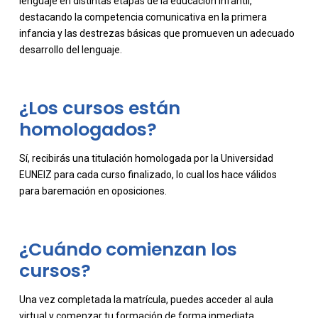
lenguaje en distintas etapas de la educación infantil,
destacando la competencia comunicativa en la primera
infancia y las destrezas básicas que promueven un adecuado
desarrollo del lenguaje.
¿Los cursos están
homologados?
-
Sí, recibirás una titulación homologada por la Universidad
EUNEIZ para cada curso finalizado, lo cual los hace válidos
para baremación en oposiciones.
¿Cuándo comienzan los
cursos?
Una vez completada la matrícula, puedes acceder al aula
virtual y comenzar tu formación de forma inmediata,