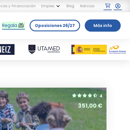
cas y Financiación
Empleo
Blog
Noticias
Regala
Más info
Op
osiciones
26/27
4
351,00
€