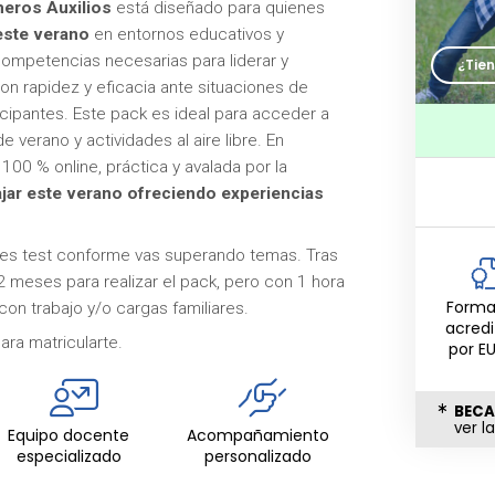
meros Auxilios
está diseñado para quienes
 este verano
en entornos educativos y
s competencias necesarias para liderar y
¿Tie
on rapidez y eficacia ante situaciones de
cipantes. Este pack es ideal para acceder a
verano y actividades al aire libre. En
00 % online, práctica y avalada por la
bajar este verano ofreciendo experiencias
enes test conforme vas superando temas. Tras
2 meses para realizar el pack, pero con 1 hora
Forma
con trabajo y/o cargas familiares.
acred
ra matricularte.
por E
BECA
ver l
Equipo docente
Acompañamiento
especializado
personalizado