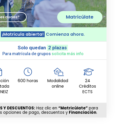
Matricúlate
nes dudas?
¡Matrícula abierta!
Comienza ahora.
Solo quedan
2 plazas
Para matrícula de grupos
solicita más info
ción
600 horas
Modalidad
24
itada
online
Créditos
UNEIZ
ECTS
S Y DESCUENTOS:
Haz clic en
“Matricúlate”
para
as opciones de pago, descuentos y
Financiación
.