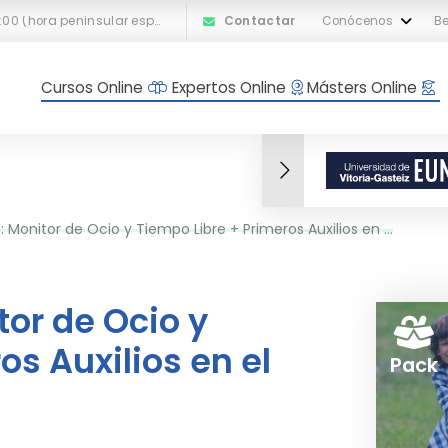
L-V: 10:00 a 18:00 (hora peninsular española)
Contactar
Conócenos
Be
Cursos Online
Expertos Online
Másters Online
itor de Ocio y Tiempo Libre + Primeros Auxilios en el Ámbito Escolar
or de Ocio y
os Auxilios en el
Pack