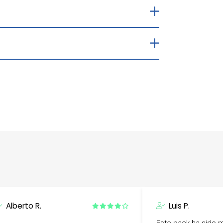
Alberto R.
Luis P.
Este pack ha sido 