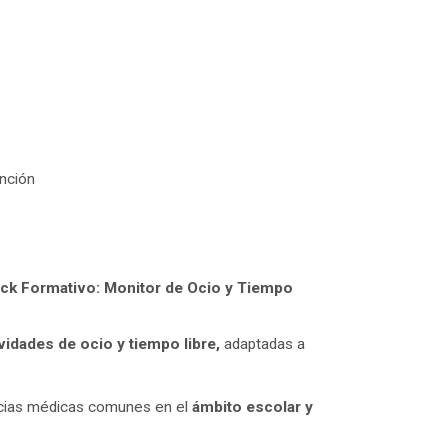
itas más información sobre un curso?
ención
ck Formativo: Monitor de Ocio y Tiempo
vidades de ocio y tiempo libre,
adaptadas a
ias médicas comunes en el
ámbito escolar y